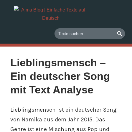
Zum
Deutsch
Alma
Inhalt
lernen
springen
Blog
mit
SEARCH BUTTO
Search
for:
Texten
|
und
Audios
Einfach
Lieblingsmensch –
Texte
Ein deutscher Song
auf
mit Text Analyse
Deutsc
Lieblingsmensch ist ein deutscher Song
von Namika aus dem Jahr 2015. Das
Genre ist eine Mischung aus Pop und