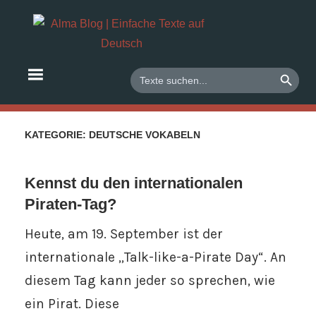
Zum
Deutsch
Alma
Inhalt
lernen
springen
Blog
mit
SEARCH BUTTO
Search
for:
Texten
|
und
Audios
Einfach
KATEGORIE:
DEUTSCHE VOKABELN
Texte
Kennst du den internationalen
auf
Piraten-Tag?
Heute, am 19. September ist der
Deutsc
internationale „Talk-like-a-Pirate Day“. An
diesem Tag kann jeder so sprechen, wie
ein Pirat. Diese