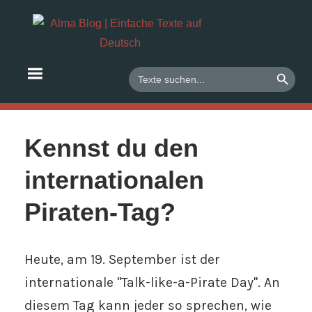
Zum
Deutsch
Alma
Inhalt
lernen
springen
Blog
mit
SEARCH BUTTO
Search
for:
Texten
|
und
Audios
Einfach
Kennst du den
Texte
internationalen
auf
Piraten-Tag?
Deutsc
Heute, am 19. September ist der
internationale "Talk-like-a-Pirate Day". An
diesem Tag kann jeder so sprechen, wie