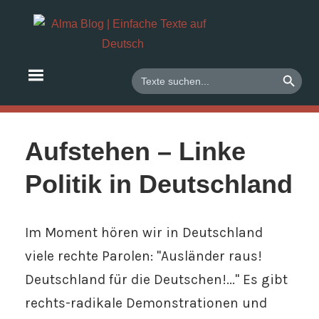
Zum
Deutsch
Alma
Inhalt
lernen
springen
Blog
mit
SEARCH BUTTO
Search
for:
Texten
|
und
Einfac
Audios
Aufstehen – Linke
Texte
Politik in Deutschland
auf
Im Moment hören wir in Deutschland
Deuts
viele rechte Parolen: "Ausländer raus!
Deutschland für die Deutschen!..." Es gibt
rechts-radikale Demonstrationen und