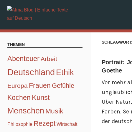
Zum
Alma
Inhalt
Deutsch
springen
lernen
Blog
mit
SCHLAGWORT
|
THEMEN
Texten
Abenteuer
Arbeit
und
Einfache
Portrait: 
Deutschland
Goethe
Audios
Ethik
Texte
Vor mehr a
Frauen
Gefühle
Europa
unglaublic
auf
Kunst
Kochen
Über Natur,
Menschen
Musik
Deutsch
Farben. Sei
der deutsch
Rezept
Philosophie
Wirtschaft