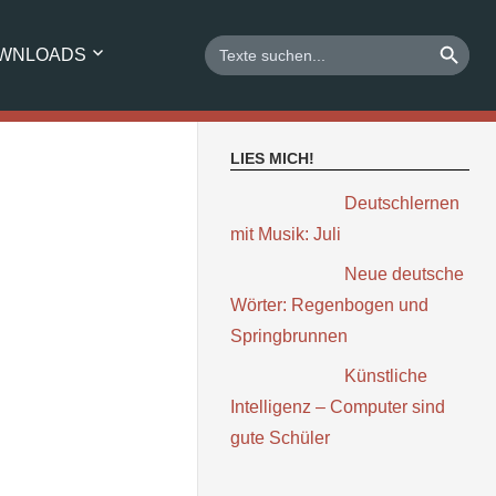
SEARCH BUTTO
Search
WNLOADS
for:
LIES MICH!
Deutschlernen
mit Musik: Juli
Neue deutsche
Wörter: Regenbogen und
Springbrunnen
Künstliche
Intelligenz – Computer sind
gute Schüler